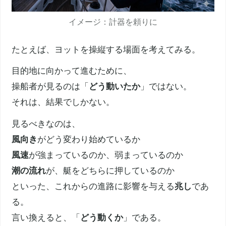
イメージ：計器を頼りに
たとえば、ヨットを操縦する場面を考えてみる。
目的地に向かって進むために、
操船者が見るのは「
どう動いたか
」ではない。
それは、結果でしかない。
見るべきなのは、
風向き
がどう変わり始めているか
風速
が強まっているのか、弱まっているのか
潮の流れ
が、艇をどちらに押しているのか
といった、これからの進路に影響を与える
兆し
であ
る。
言い換えると、「
どう動くか
」である。