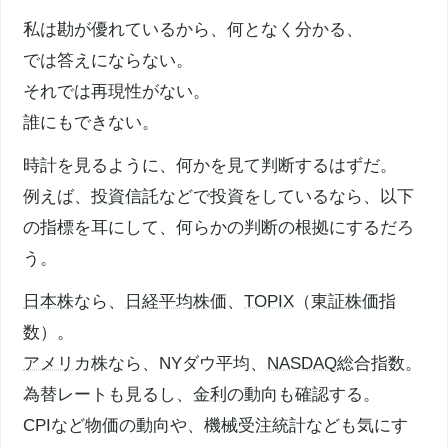
私は勘が優れているから、何となく分かる、
では答えにならない。
それでは再現性がない。
誰にもできない。
時計を見るように、何かを見て判断するはずだ。
例えば、
投資信託
などで投資をしているなら、以下
の指標を耳にして、何らかの判断の根拠にするだろ
う。
日本株
なら、
日経平均株価
、
TOPIX
（
東証
株価指
数
）。
アメリ
カ株なら、NYダウ平均、
NASDAQ
総合指数。
為替レートも見るし、
金利
の動向も確認する。
CPIなど物価の動向や、機械受注統計なども気にす